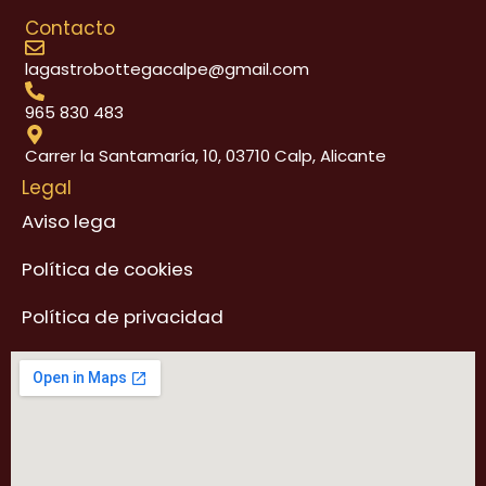
e
t
Contacto
b
a
o
g
lagastrobottegacalpe@gmail.com
o
r
k
a
m
965 830 483
Carrer la Santamaría, 10, 03710 Calp, Alicante
Legal
Aviso lega
Política de cookies
Política de privacidad