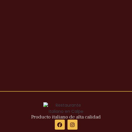
Producto italiano de alta calidad
F
I
a
n
c
s