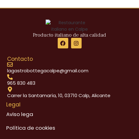
Producto italiano de alta calidad
F
I
a
n
c
s
e
t
Contacto
b
a
o
g
lagastrobottegacalpe@gmail.com
o
r
k
a
m
965 830 483
Carrer la Santamaría, 10, 03710 Calp, Alicante
Legal
Aviso lega
Política de cookies